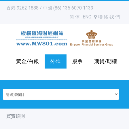
香港 9262 1888 / 中國 (86) 135 6070 1133
简 体
ENG
聯 絡 我 們
黃金/白銀
外匯
股票
期貨/期權
買賣規則