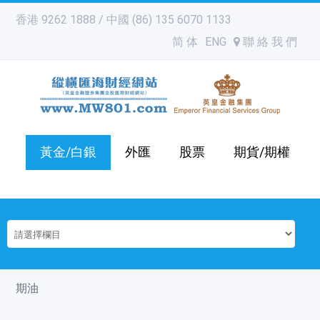
香港 9262 1888 / 中國 (86) 135 6070 1133
简 体
ENG
聯 絡 我 們
黃金/白銀
外匯
股票
期貨/期權
期油