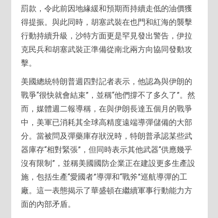
罰款，令此前因地緣緩和預期而持續走低的油價獲
得提振。與此同時，胡塞武裝在也門和紅海的襲擊
行動持續升級，沙特方面更是罕見發出警告，伊拉
克民兵和胡塞武裝正準備從南北兩方向協同發動攻
擊。
美國總統特朗普週四對記者表示，他認為與伊朗的
戰爭“很快就會結束”，並稱“他們撐不了多久了”。然
而，媒體週二報導稱，在與伊朗長達五個月的戰爭
中，美軍已消耗其全球高精度遠端導彈儲備的大部
分。當被問及彈藥庫存狀況時，特朗普承認某些武
器庫存“相對緊張”，但同時表示其他武器“供應幾乎
沒有限制”，並稱美國國防企業正在建設更多生產設
施，包括生產“愛國者”導彈和“戰斧”巡航導彈的工
廠。這一表態揭示了華盛頓在繼續軍事行動能力方
面的內部矛盾。